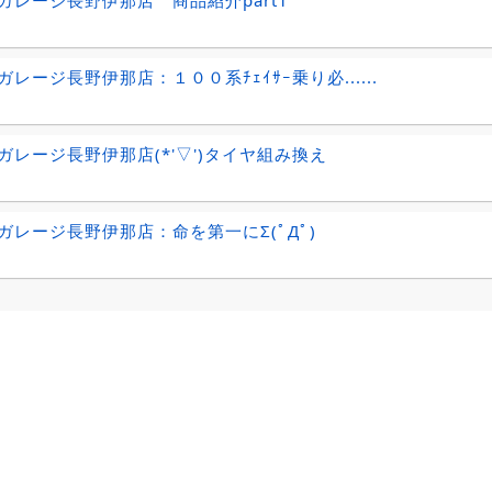
ガレージ長野伊那店 商品紹介part1
レージ長野伊那店：１００系ﾁｪｲｻｰ乗り必......
ガレージ長野伊那店(*'▽')タイヤ組み換え
ガレージ長野伊那店：命を第一にΣ(ﾟДﾟ)