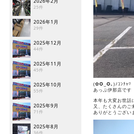
2026年2月
25件
2026年1月
29件
2025年12月
44件
2025年11月
45件
(✿✪‿✪｡)ﾉｺﾝﾁｬ♡
2025年10月
あっぷ伊那店です
55件
本年も大変お世話
2025年9月
又、たくさんのご
71件
ありがとうございまし
2025年8月
36件