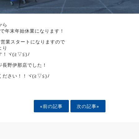
から
まで年末年始休業になります！
常営業スタートになりますので
より
！ヾ(≧▽≦)ﾉ
ジ長野伊那店でした！
ださい！！ヾ(≧▽≦)ﾉ
«前の記事
次の記事»