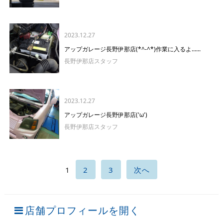
2023.12.27
アップガレージ長野伊那店(*^-^*)作業に入るよ......
長野伊那店スタッフ
2023.12.27
アップガレージ長野伊那店('ω')
長野伊那店スタッフ
1
2
3
次へ
店舗プロフィールを開く