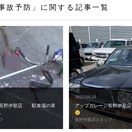
事故予防」に関する記事一覧
2023.09.29
ジ長野伊那店 駐車場の草
アップガレージ長野伊那店
.
フ
長野伊那店スタッフ