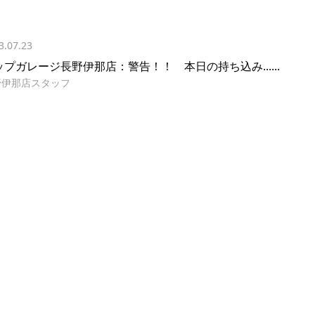
3.07.23
ップガレージ長野伊那店：警告！！ 本日の持ち込み......
野伊那店スタッフ