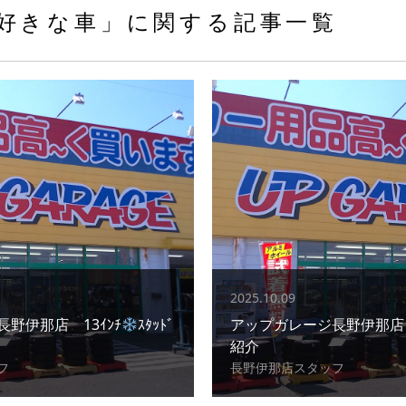
好きな車」に関する記事一覧
2025.10.09
野伊那店 13ｲﾝﾁ
ｽﾀｯﾄﾞ
アップガレージ長野伊那
紹介
フ
長野伊那店スタッフ