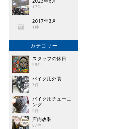
2023年6月
17件
2017年3月
1件
カテゴリー
スタッフの休日
29件
バイク用外装
3件
バイク用チューニ
ング
2件
店内改装
87件