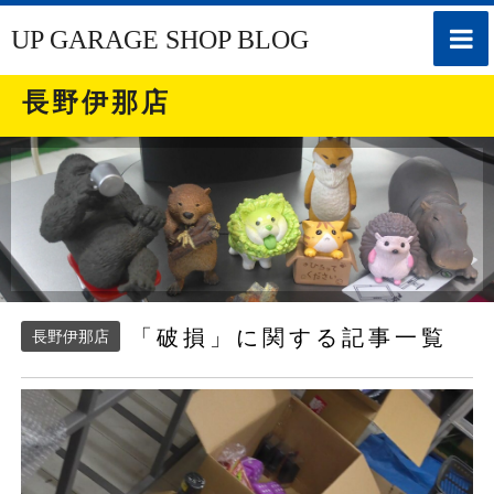
toggle
UP GARAGE SHOP BLOG
naviga
長野伊那店
「破損」に関する記事一覧
長野伊那店