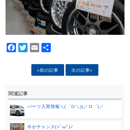
Facebook
Twitter
Email
Share
«前の記事
次の記事»
関連記事
パーツ入荷情報＼(゜ロ＼)(／ロ゜)／
今がチャンス(=ﾟωﾟ)ﾉ