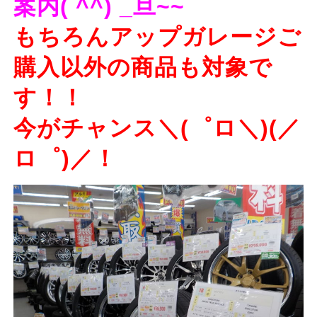
案内( ^^) _旦~~
もちろんアップガレージご
購入以外の商品も対象で
す！！
今がチャンス＼(゜ロ＼)(／
ロ゜)／！