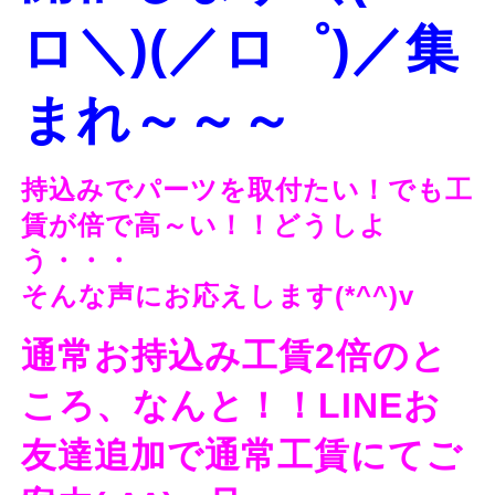
ロ＼)(／ロ゜)／集
まれ～～～
持込みでパーツを取付たい！でも工
賃が倍で高～い！！どうしよ
う・・・
そんな声にお応えします(*^^)v
通常お持込み工賃2倍のと
ころ、なんと！！LINEお
友達追加で
通常工賃にてご