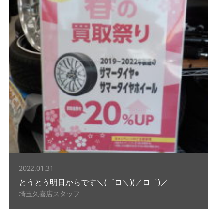
2022.01.31
とうとう明日からです＼(゜ロ＼)(／ロ゜)／
埼玉久喜店スタッフ