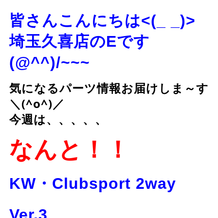
皆さんこんにちは<(_ _)>
埼玉久喜店のEです
(@^^)/~~~
気になるパーツ情報お届けしま～す
＼(^o^)／
今週は、、、、、
なんと！！
KW・Clubsport 2way
Ver.3