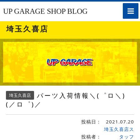
toggle
UP GARAGE SHOP BLOG
naviga
埼玉久喜店
パーツ入荷情報＼(゜ロ＼)
埼玉久喜店
(／ロ゜)／
投稿日：
2021.07.20
埼玉久喜店ス
投稿者：
タッフ