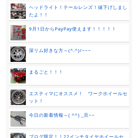
ヘッドライト！テールレンズ！値下げしまし
たよ！！
9月1日からPayPay使えます！！！！！
深リム好きな方～(^.^)/~~~
まるごと！！！
エスティマにオススメ！ ワークホイールセ
ット！
今日の新着情報～( ^^) _旦~~
ブログ限定！！22インチタイヤホイールセ