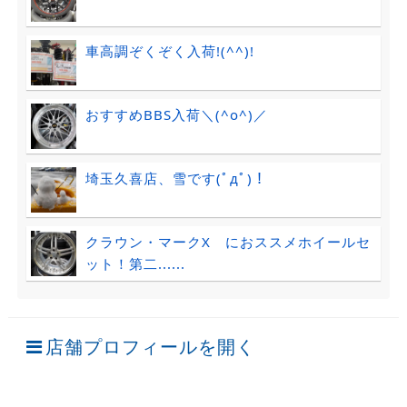
車高調ぞくぞく入荷!(^^)!
おすすめBBS入荷＼(^o^)／
埼玉久喜店、雪です(ﾟдﾟ)！
クラウン・マークX におススメホイールセ
ット！第二......
店舗プロフィールを開く