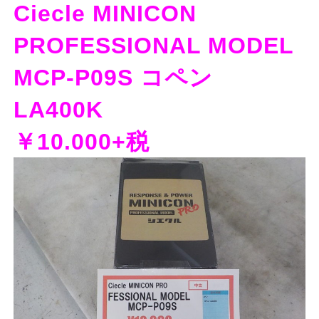
Ciecle MINICON
PROFESSIONAL MODEL
MCP-P09S コペン
LA400K
￥10.000+税