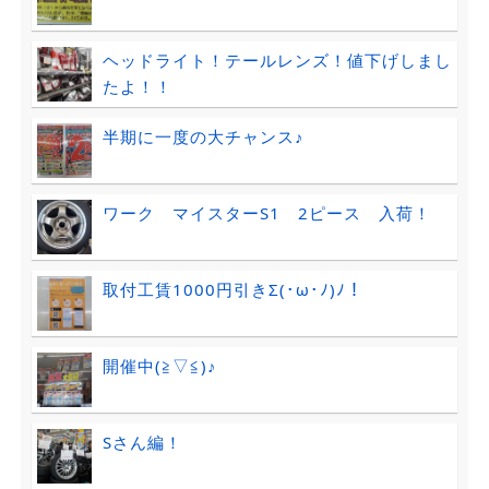
ヘッドライト！テールレンズ！値下げしまし
たよ！！
半期に一度の大チャンス♪
ワーク マイスターS1 2ピース 入荷！
取付工賃1000円引きΣ(･ω･ﾉ)ﾉ！
開催中(≧▽≦)♪
Sさん編！