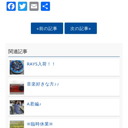
Facebook
Twitter
Email
Share
«前の記事
次の記事»
関連記事
RAYS入荷！！
音楽好きな方♪♪
A君編♪
※臨時休業※