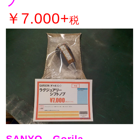
ブ
￥7.000+
税
SANYO Gorila