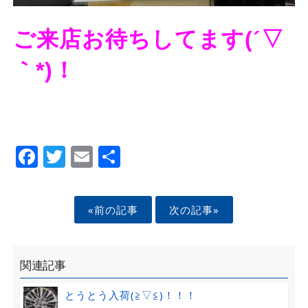
ご来店お待ちしてます(´▽
｀*)！
Facebook
Twitter
Email
Share
«前の記事
次の記事»
関連記事
とうとう入荷(≧▽≦)！！！