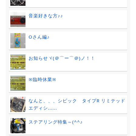
音楽好きな方♪♪
Oさん編♪
お知らせヾ(＠⌒ー⌒＠)ノ！！
※臨時休業※
なんと、、、シビック タイプR リミテッド
エディシ......
ステアリング特集～(^^♪