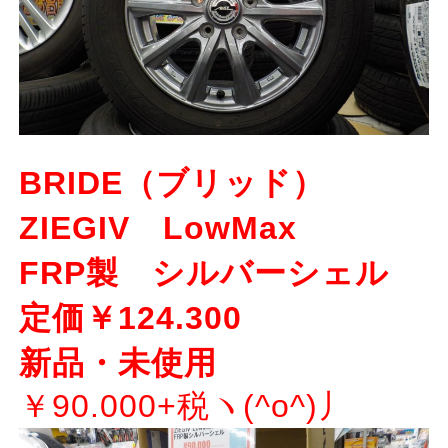
BRIDE（ブリッド）
ZIEGIV LowMax
FRP製 シルバーシェル
定価￥124.300
新品・未使用
￥90.000+税ヽ(^o^)丿