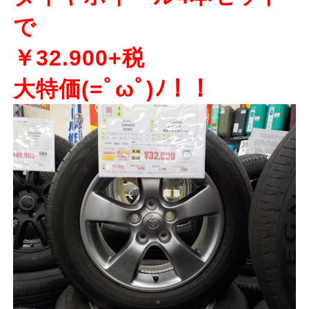
で
￥32.900+税
大特価(=ﾟωﾟ)ﾉ！！