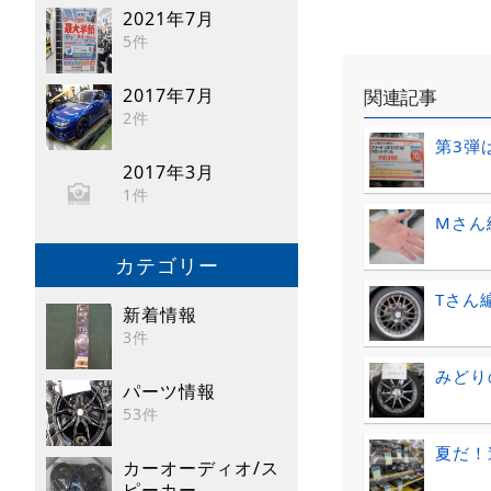
2021年7月
5件
2017年7月
関連記事
2件
第3弾
2017年3月
1件
Mさん
カテゴリー
Tさん
新着情報
3件
みどりの
パーツ情報
53件
夏だ！
カーオーディオ/ス
ピーカー