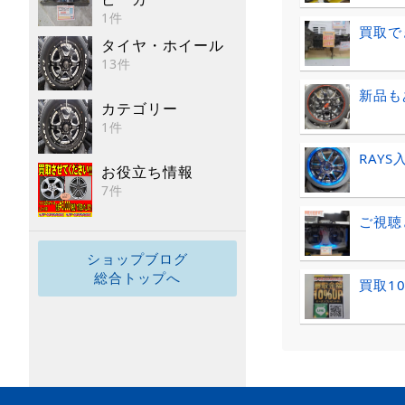
1件
買取で
タイヤ・ホイール
13件
新品も
カテゴリー
1件
RAYS
お役立ち情報
7件
ご視聴
ショップブログ
総合トップへ
買取10％