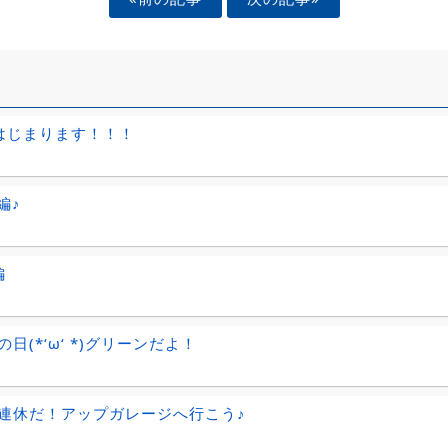
はじまります！！！
編♪
編
日(*‘ω‘ *)グリーンだよ！
連休だ！アップガレージへ行こう♪