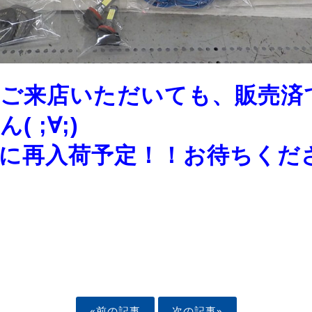
ご来店いただいても、販売済
 ;∀;)
に再入荷予定！！お待ちくださ
«前の記事
次の記事»