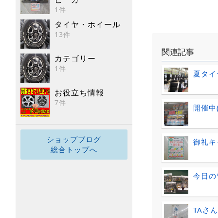
1件
タイヤ・ホイール
13件
関連記事
カテゴリー
1件
夏タイ
お役立ち情報
7件
開催中(
ショップブログ
御礼キャ
総合トップへ
今日の
TAさん