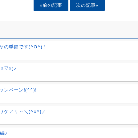
«前の記事
次の記事»
ヤの季節です(^O^)！
≧▽≦)♪
ンペーン!(^^)!
ワケアリ～＼(^o^)／
編♪