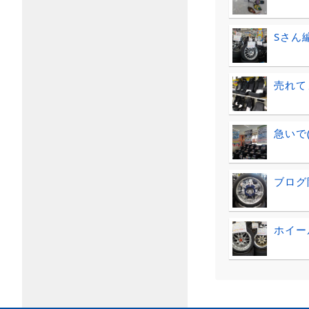
Sさん
売れて
急いで(
ブログ
ホイー