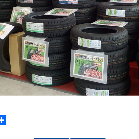
ook
tter
mail
Share