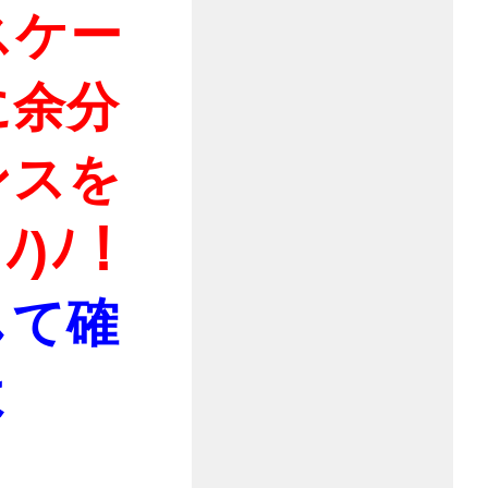
スケー
に余分
ンスを
ﾉ)ﾉ！
して確
よ