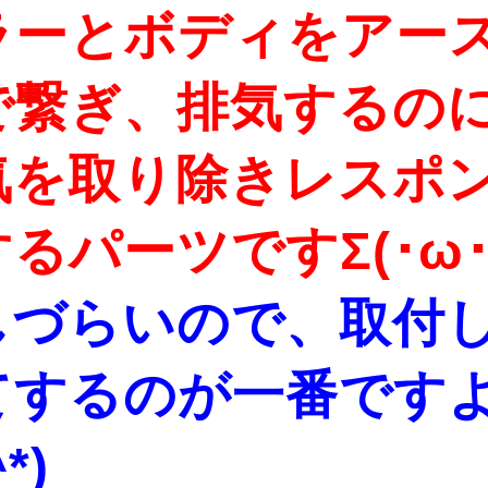
ラーとボディをアー
で繋ぎ、排気するの
気を取り除きレスポ
るパーツですΣ(･ω･
しづらいので、取付
てするのが一番です
*)