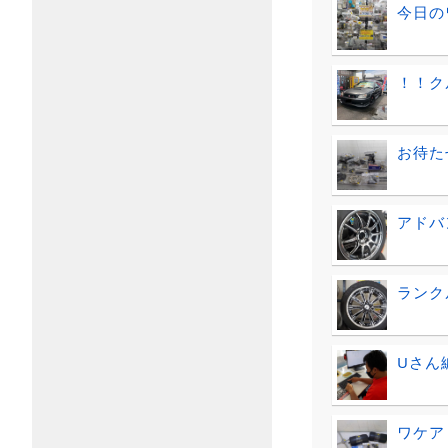
今日の
！！ク
お待た
アドバ
ランクル
Uさん
ワケア