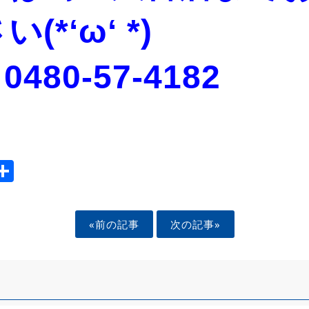
(*‘ω‘ *)
0480-57-4182
ook
tter
mail
Share
«前の記事
次の記事»