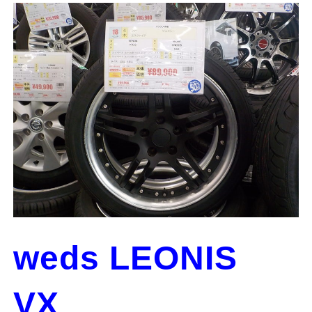
weds LEONIS
VX