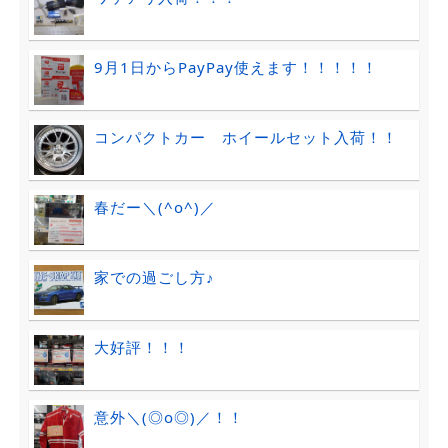
9月1日からPayPay使えます！！！！！
コンパクトカー ホイールセット入荷！！
春だー＼(^o^)／
家での過ごし方♪
大好評！！！
意外＼(◎o◎)／！！