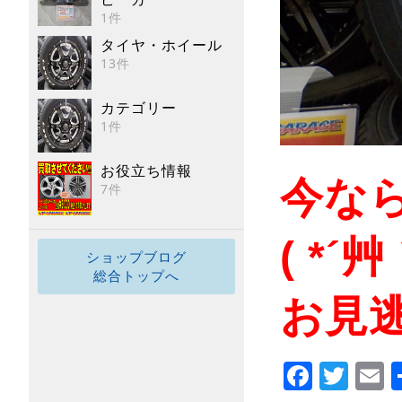
1件
タイヤ・ホイール
13件
カテゴリー
1件
お役立ち情報
今な
7件
( *´艸
ショップブログ
総合トップへ
お見
Faceb
Twi
E