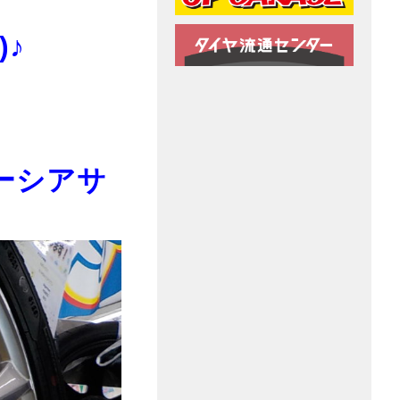
)♪
ーシアサ