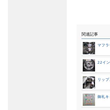
関連記事
マフラ
22イ
リップ
御礼キャ