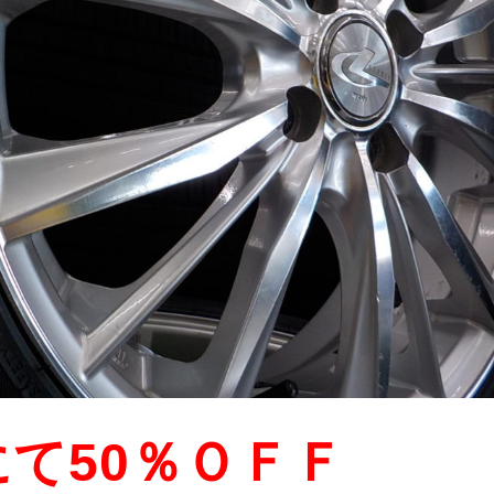
て50％ＯＦＦ