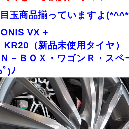
目玉商品揃っていますよ(*^^*
ONIS VX +
A KR20（新品未使用タイヤ）
Ｎ－ＢＯＸ・ワゴンＲ・スペ
ﾟ)ﾉ