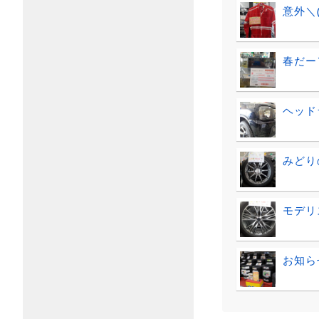
意外＼
春だー＼
ヘッド
みどりの
モデリ
お知らせ