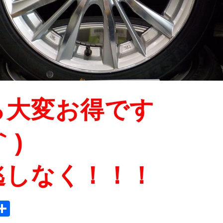
ら大変お得です
｀)
逃しなく！！！
ook
tter
mail
Share