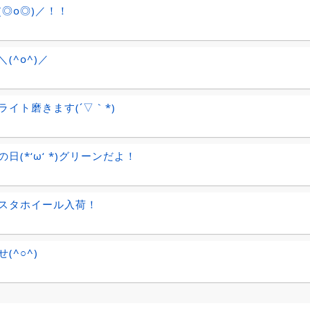
(◎o◎)／！！
(^o^)／
ライト磨きます(´▽｀*)
日(*‘ω‘ *)グリーンだよ！
スタホイール入荷！
(^○^)