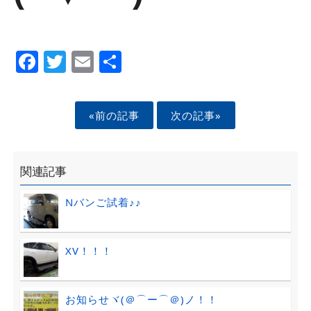
Facebook
Twitter
Email
Share
«前の記事
次の記事»
関連記事
Nバンご試着♪♪
XV！！！
お知らせヾ(＠⌒ー⌒＠)ノ！！