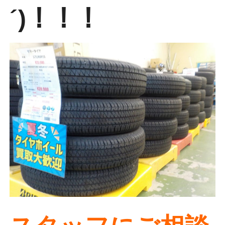
´)！！！