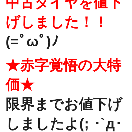
中古タイヤを値下
げしました！！
(=ﾟωﾟ)ﾉ
★赤字覚悟の大特
価★
限界までお値下げ
しましたよ(; ･`д･