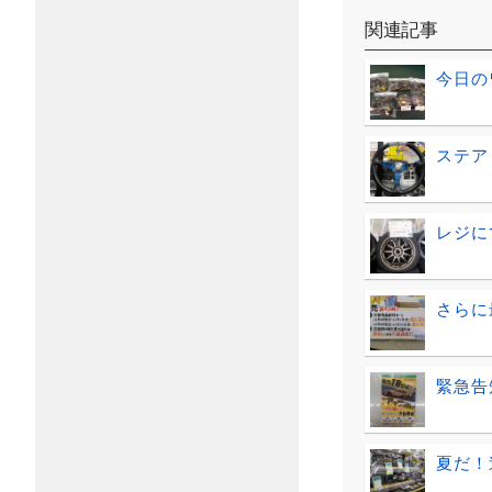
関連記事
今日の
ステア
レジに
さらに
緊急告
夏だ！