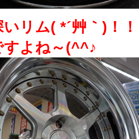
いリム( *´艸｀)！！
すよね～(^^♪