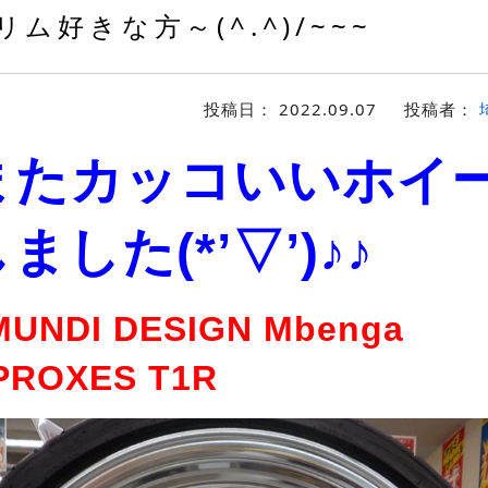
ム好きな方～(^.^)/~~~
投稿日：
2022.09.07
投稿者：
またカッコいいホイ
ました(*’▽’)♪♪
UNDI DESIGN Mbenga
PROXES T1R