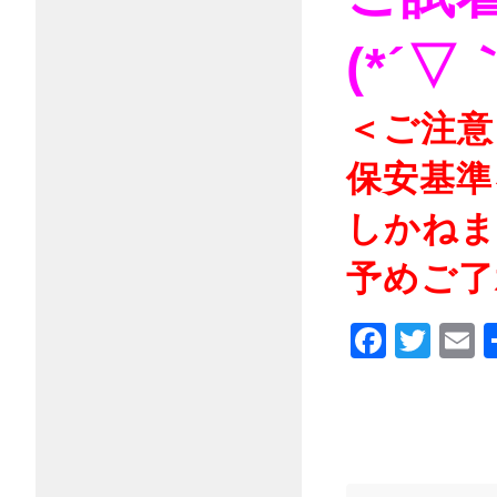
(*´▽｀
＜ご注意
保安基準
しかねま
予めご了承
Faceb
Twi
E