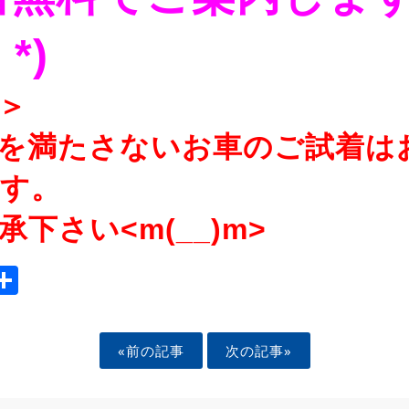
*)
＞
を満たさないお車のご試着は
す。
下さい<m(__)m>
ook
tter
mail
Share
«前の記事
次の記事»