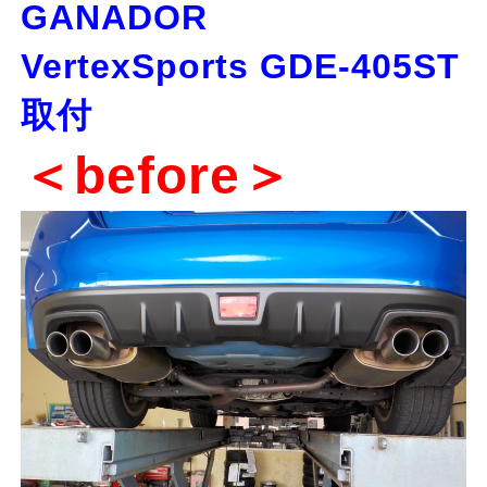
GANADOR
VertexSports GDE-405ST
取付
＜before＞