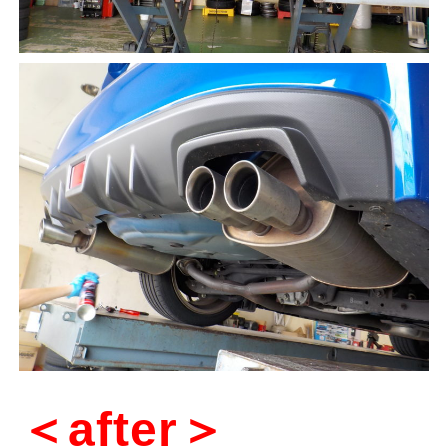
＜after＞