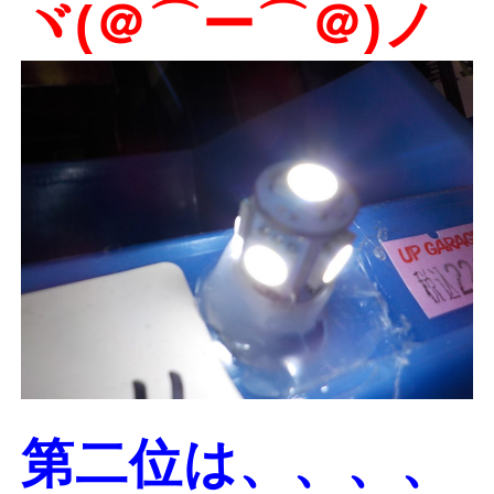
ヾ(＠⌒ー⌒＠)ノ
第二位は、、、、