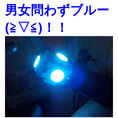
男女問わずブルー
(≧▽≦)！！