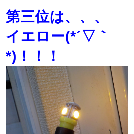
第三位は、、、
イエロー(*´▽｀
*)！！！