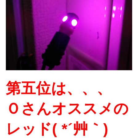
第五位は、、、
Ｏさんオススメの
レッド( *´艸｀)