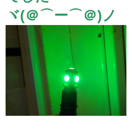
ヾ(＠⌒ー⌒＠)ノ