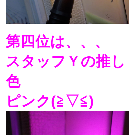
第四位は、、、
スタッフＹの推し
色
ピンク(≧▽≦)