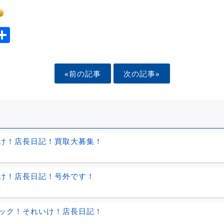
ook
tter
mail
Share
«前の記事
次の記事»
け！店長日記！買取大募集！
け！店長日記！号外です！
ック！それいけ！店長日記！