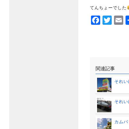
てんちょーでした
Faceb
Twi
E
関連記事
それい
それい
カムバ