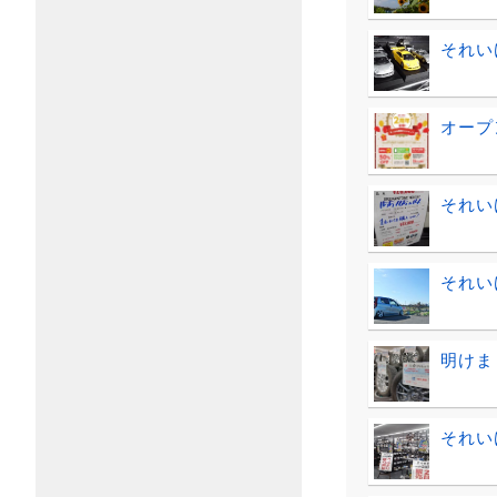
それい
オープ
それい
それい
明けま
それい