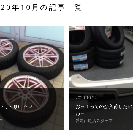
020年10月の記事一覧
2020.10.24
＞◡＜◍)。✧♡
おっ！ってのが入荷したの
ね～
フ
愛知西尾店スタッフ