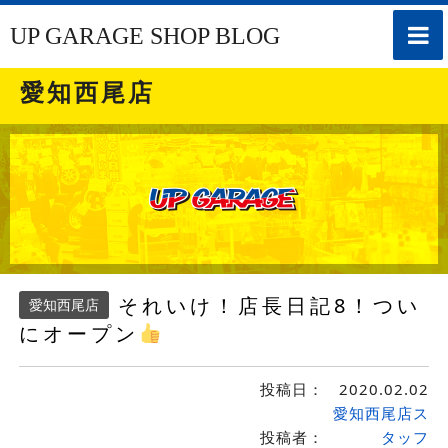
toggle
UP GARAGE SHOP BLOG
naviga
愛知西尾店
それいけ！店長日記8！つい
愛知西尾店
にオープン
投稿日：
2020.02.02
愛知西尾店ス
投稿者：
タッフ