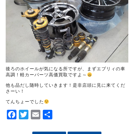
後ろのホイールが気になる所ですが、まずエブリィの車
高調！軽カーパーツ高価買取ですよ～
他も品だし随時していきます！是非店頭に見に来てくだ
さーい！
てんちょーでした
Facebook
Twitter
Email
Share