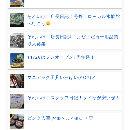
それいけ！店長日記！号外！ローカル水族館
へ行こう
それいけ！店長日記4！まだまだカー用品買
取大募集！
11/28はプレオープン1周年祭！！
マニアック工具いっぱい(^O^)／
それいけ！スタッフ日記！タイヤが安いぜ！
ピンク入荷(⋈◍＞◡＜◍)。✧♡