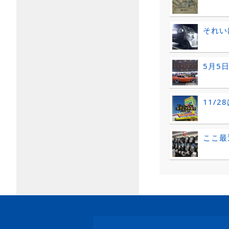
それい
5月5
11/
ここ最