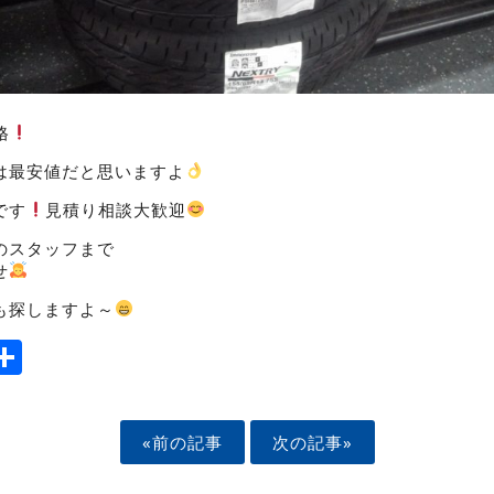
格
は最安値だと思いますよ
です
見積り相談大歓迎
のスタッフまで
せ
も探しますよ～
ook
tter
mail
Share
«前の記事
次の記事»