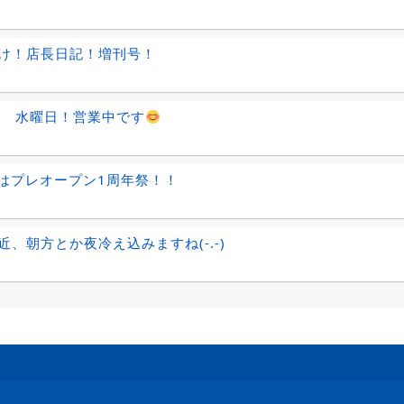
け！店長日記！増刊号！
日 水曜日！営業中です
28はプレオープン1周年祭！！
近、朝方とか夜冷え込みますね(-.-)