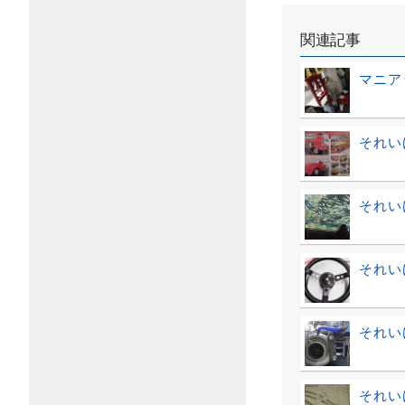
関連記事
マニア
それい
それい
それい
それい
それい