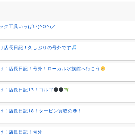
ック工具いっぱい(^O^)／
け店長日記！久しぶりの号外です
け！店長日記！号外！ローカル水族館へ行こう
け！店長日記13！ゴルゴ
け！店長日記18！タービン買取の巻！
け！店長日記！号外