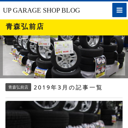
toggle
UP GARAGE SHOP BLOG
naviga
青森弘前店
2019年3月の記事一覧
青森弘前店