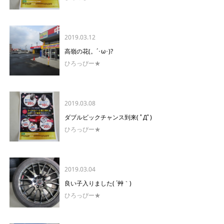
2019.03.12
高嶺の花(。´･ω･)?
ひろっぴー★
2019.03.08
ダブルビックチャンス到来( ﾟДﾟ)
ひろっぴー★
2019.03.04
良い子入りました( ´艸｀)
ひろっぴー★