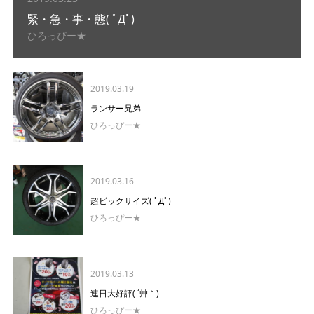
緊・急・事・態( ﾟДﾟ)
ひろっぴー★
2019.03.19
ランサー兄弟
ひろっぴー★
2019.03.16
超ビックサイズ( ﾟДﾟ)
ひろっぴー★
2019.03.13
連日大好評( ´艸｀)
ひろっぴー★