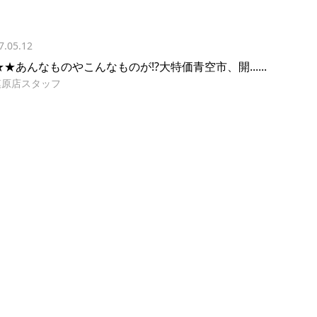
7.05.12
★あんなものやこんなものが!?大特価青空市、開......
模原店スタッフ