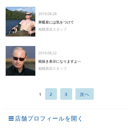
2019.08.28
寒暖差には気をつけて
相模原店スタッフ
2019.08.22
税抜き表示になりますよ---
相模原店スタッフ
1
2
3
次へ
店舗プロフィールを開く