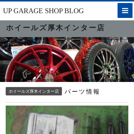
toggle
UP GARAGE SHOP BLOG
naviga
ホイールズ厚木インター店
パーツ情報
ホイールズ厚木インター店