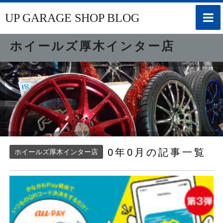
toggle
UP GARAGE SHOP BLOG
naviga
ホイールズ厚木インター店
0年0月の記事一覧
ホイールズ厚木インター店