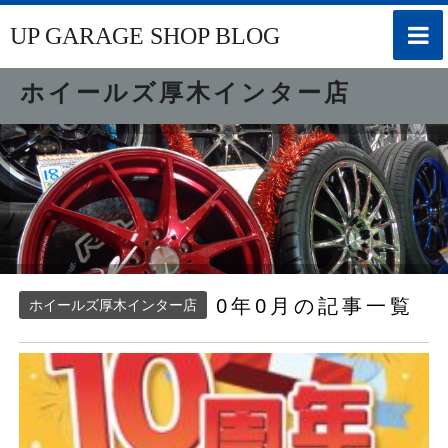
toggle
UP GARAGE SHOP BLOG
naviga
ホイールズ厚木インター店
0年0月の記事一覧
ホイールズ厚木インター店