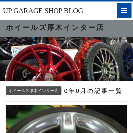
toggle
UP GARAGE SHOP BLOG
naviga
ホイールズ厚木インター店
0年0月の記事一覧
ホイールズ厚木インター店