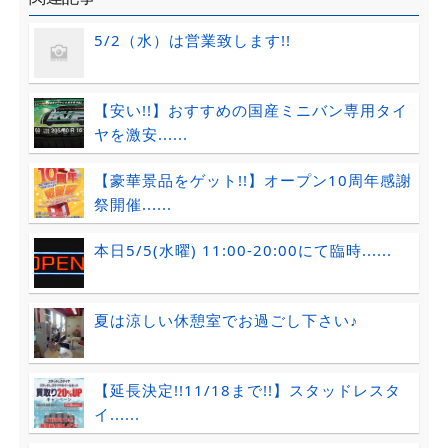
5/2（水）は営業致します!!
【安い!!】おすすめの国産ミニバン専用タイ
ヤを激安......
【豪華景品をゲット!!】オープン10周年感謝
祭開催......
本日5/5(水曜) 11:00-20:00にて臨時......
夏は涼しい休憩室でお過ごし下さい♪
【延長決定!!11/18まで!!】スタッドレスタ
イ......