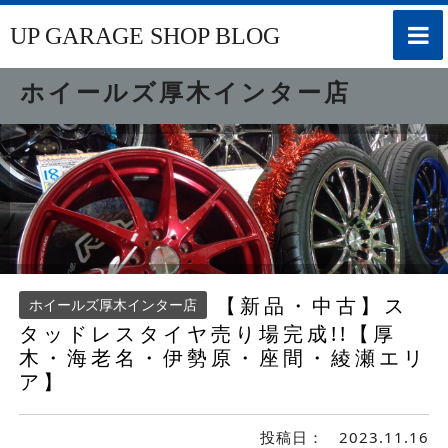
toggle
UP GARAGE SHOP BLOG
naviga
ホイールズ厚木インター店
【新品・中古】ス
ホイールズ厚木インター店
タッドレスタイヤ売り場完成!!【厚
木・海老名・伊勢原・座間・綾瀬エリ
ア】
投稿日：
2023.11.16