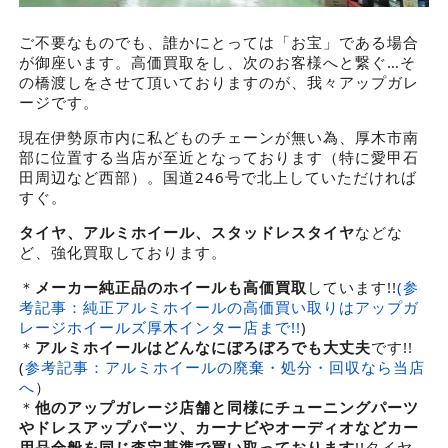
ご不要なものでも、誰かにとっては「お宝」である場合
が御座います。高価買取をし、次のお客様へと繋ぐ…そ
の橋渡しをさせて頂いておりますのが、我々アップガレ
ージです。
現在伊勢原市内に私どものチェーンが無い為、厚木市南
部に位置する当店が至近となっております（特に愛甲石
田周辺など西部）。国道246号で北上していただければ
すぐ。
タイヤ、アルミホイール、スタッドレスタイヤ
などな
ど、強化買取しております。
＊
メーカー純正品のホイールも高価買取
しています!!
(参
考記事：純正アルミホイールの高価買い取りはアップガ
レージホイールズ厚木インター店まで!!
)
＊
アルミホイールはどんなにぼろぼろでも大丈夫
です!!
(
参考記事：アルミホイールの廃棄・処分・回収なら当店
へ
）
＊
他のアップガレージ店舗と同様にチューニングパーツ
やドレスアップパーツ、カーナビやオーディオなどカー
用品全般を同じ査定基準で買い取っております
!!タイヤ、