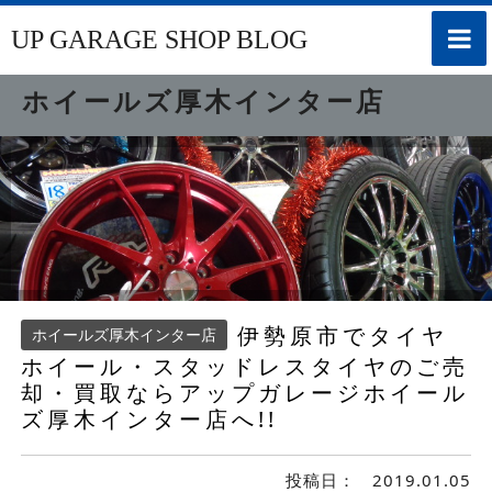
toggle
UP GARAGE SHOP BLOG
naviga
ホイールズ厚木インター店
伊勢原市でタイヤ
ホイールズ厚木インター店
ホイール・スタッドレスタイヤのご売
却・買取ならアップガレージホイール
ズ厚木インター店へ!!
投稿日：
2019.01.05