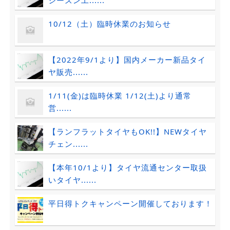
シーズン工......
10/12（土）臨時休業のお知らせ
【2022年9/1より】国内メーカー新品タイ
ヤ販売......
1/11(金)は臨時休業 1/12(土)より通常
営......
【ランフラットタイヤもOK!!】NEWタイヤ
チェン......
【本年10/1より】タイヤ流通センター取扱
いタイヤ......
平日得トクキャンペーン開催しております！