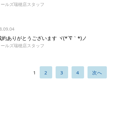
イールズ瑞穂店スタッフ
8.09.04
成約ありがとうございます ヾ(*´∇｀*)ノ
イールズ瑞穂店スタッフ
1
2
3
4
次へ