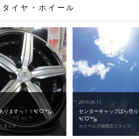
タイヤ・ホイール
2019.06.17
カスタムサイズありますっ！！٩(ˊᗜˋ*)و
センターキャップばら売り
٩(ˊᗜˋ*)و
スタッフ
ホイールズ瑞穂店スタッフ