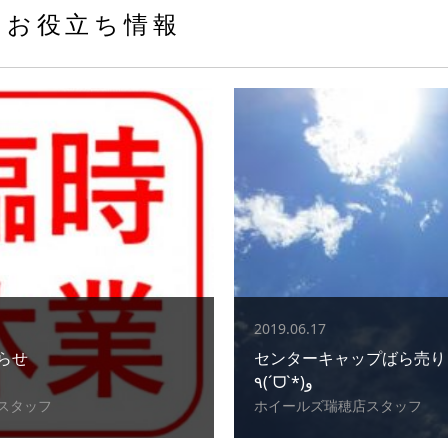
お役立ち情報
2019.06.17
らせ
センターキャップばら売り
٩(ˊᗜˋ*)و
スタッフ
ホイールズ瑞穂店スタッフ