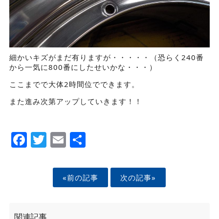
細かいキズがまだ有りますが・・・・・（恐らく240番
から一気に800番にしたせいかな・・・）
ここまでで大体2時間位でできます。
また進み次第アップしていきます！！
Facebook
Twitter
Email
Share
«前の記事
次の記事»
関連記事