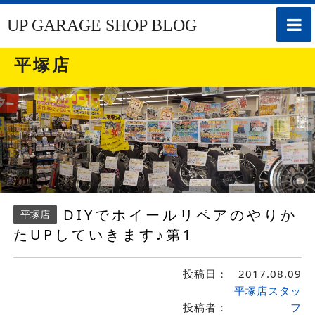
toggle
UP GARAGE SHOP BLOG
naviga
平塚店
DIYでホイールリペアのやりか
平塚店
たUPしていきます♪第1
投稿日：
2017.08.09
平塚店スタッ
投稿者：
フ