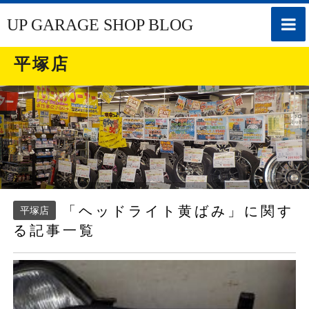
toggle
UP GARAGE SHOP BLOG
naviga
平塚店
「ヘッドライト黄ばみ」に関す
平塚店
る記事一覧