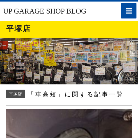
toggle
UP GARAGE SHOP BLOG
naviga
平塚店
「車高短」に関する記事一覧
平塚店