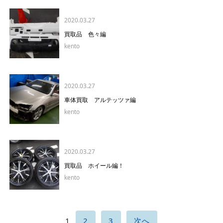
2020.03.27
買取品 色々編
kento
2020.03.27
車体買取 アルテッツァ編
kento
2020.03.27
買取品 ホイール編！
kento
1
2
3
次へ