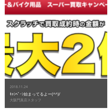
2018.11.24
ｷｬﾝﾍﾟｰﾝ始まってるよー(^^)/
大阪門真店スタッフ