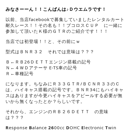
みなさーーん！！こんばんは♪Ｄウエムラです！
以前、当店facebookで募集していましたレンタルカート
耐久レース！！その名も！！ブコロスＣＵＰ に一緒に
参加して頂いたＫ様のＧＴＲのご紹介です！！！
当店では初登場！！と、その前にｗ
型式はＢＮＲ３２ それでは意味は？？？
Ｂ←ＲＢ26ＤＥＴＴエンジン搭載の記号
Ｎ←４ＷＤアテーサ E-TS車の記号
Ｒ←車種記号
になります。ちなみにＲ３３ＧＴＲ/ＢＣＮＲ３３のＣ
は、ハイキャス搭載の記号です。ＢＮＲ34にもハイキャ
スはありますが今更ハイキャスをアピールする必要が無
いから無くなったとか？らしいです。
それから、エンジンのＲＢ２６ＤＥＴＴ の意味
は？？？
R
esponse
B
alance
26
00cc
D
OHC
E
lectronic
T
win