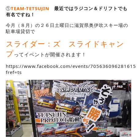
①
TEAM-TETSUJIN
最近ではラジコン＆ドリフトでも
有名ですね！
今月（８月）の２６日土曜日に滋賀県奥伊吹スキー場の
駐車場貸切で
ス
ライダー：ズ スライドキャン
プ
ってイベントが開催されます！
https://www.facebook.com/events/705636096281615
fref=ts