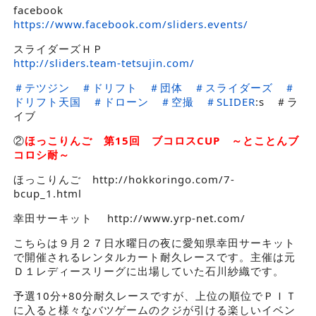
facebook
https://www.facebook.com/sliders.events/
スライダーズＨＰ
http://sliders.team-tetsujin.com/
＃
テツジン
＃
ドリフト
＃
団体
＃
スライダーズ
＃
ドリフト天国
＃
ドローン
＃
空撮
＃
SLIDER
:s ＃ラ
イブ
②
ほっこりんご
第15回 ブコロスCUP ～とことんブ
コロシ耐～
ほっこりんご http://hokkoringo.com/7-
bcup_1.html
幸田サーキット http://www.yrp-net.com/
こちらは９月２７日水曜日の夜に愛知県幸田サーキット
で開催されるレンタルカート耐久レースです。主催は元
Ｄ１レディースリーグに出場していた石川紗織です。
予選10分+80分耐久レースですが、上位の順位でＰＩＴ
に入ると様々なバツゲームのクジが引ける楽しいイベン