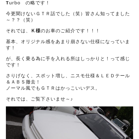
T
urbo の略です！
今更聞けないＧＴＲ話でした（笑）皆さん知ってました
～？？（笑）
それでは、
Ｋ様
のお車のご紹介です！！！
基本、オリジナル感をあまり崩さない仕様になっていま
す！
が、長く乗る為に手を入れる所はしっかりと！って感じ
です！
さりげなく、スポット増し、ニスモ仕様＆ＬＥＤテール
＆ＡＢＳ撤去！
ノーマル風でもＧＴＲはかっこいいデス。
それでは、ご覧下さいませ～♪