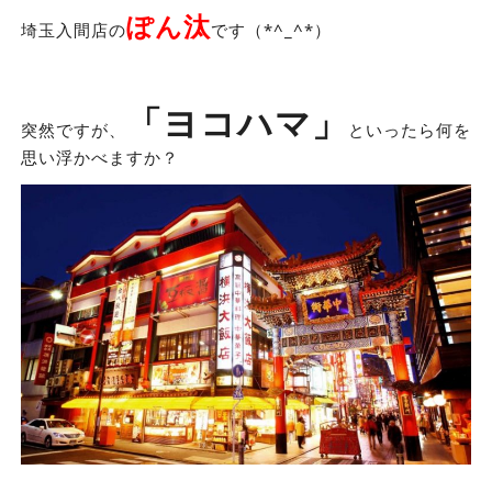
ぽん汰
埼玉入間店の
です（*^_^*）
「ヨコハマ」
突然ですが、
といったら何を
思い浮かべますか？