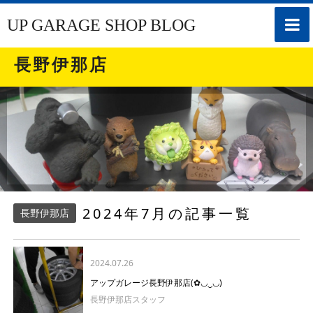
toggle
UP GARAGE SHOP BLOG
naviga
長野伊那店
2024年7月の記事一覧
長野伊那店
2024.07.26
アップガレージ長野伊那店(✿◡‿◡)
長野伊那店スタッフ