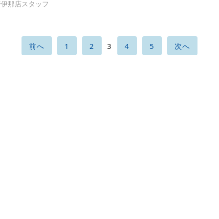
野伊那店スタッフ
前へ
1
2
3
4
5
次へ