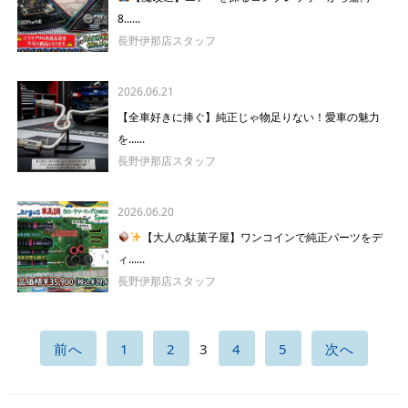
8......
長野伊那店スタッフ
2026.06.21
【全車好きに捧ぐ】純正じゃ物足りない！愛車の魅力
を......
長野伊那店スタッフ
2026.06.20
【大人の駄菓子屋】ワンコインで純正パーツをデ
ィ......
長野伊那店スタッフ
前へ
1
2
3
4
5
次へ