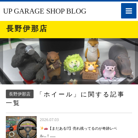
toggle
UP GARAGE SHOP BLOG
naviga
長野伊那店
「ホイール」に関する記事
長野伊那店
一覧
2026.07.03
【まだある!?】売れ残ってるのが奇跡レベ
ル…！......