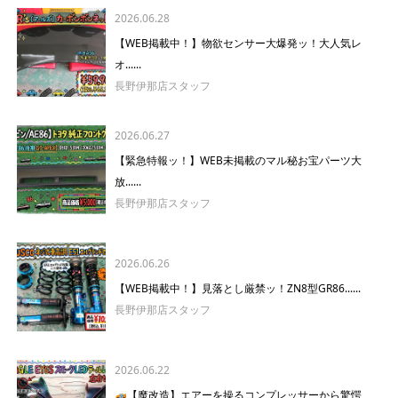
2026.06.28
【WEB掲載中！】物欲センサー大爆発ッ！大人気レ
オ......
長野伊那店スタッフ
2026.06.27
【緊急特報ッ！】WEB未掲載のマル秘お宝パーツ大
放......
長野伊那店スタッフ
2026.06.26
【WEB掲載中！】見落とし厳禁ッ！ZN8型GR86......
長野伊那店スタッフ
2026.06.22
【魔改造】エアーを操るコンプレッサーから驚愕