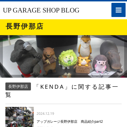
toggle
UP GARAGE SHOP BLOG
naviga
長野伊那店
「KENDA」に関する記事一
長野伊那店
覧
2024.12.19
アップガレージ長野伊那店 商品紹介part2